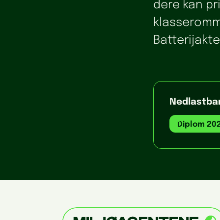
dere kan pri
klasseromm
Batterijakte
Nedlastbar
Diplom 20