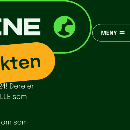
MENY
24! Dere er
 ALLE som
iplom som