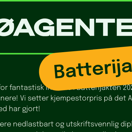
or fantastisk innsats i Batterijakten 20
innere! Vi setter kjempestorpris på det
d har gjort!
dere nedlastbart og utskriftsvennlig d