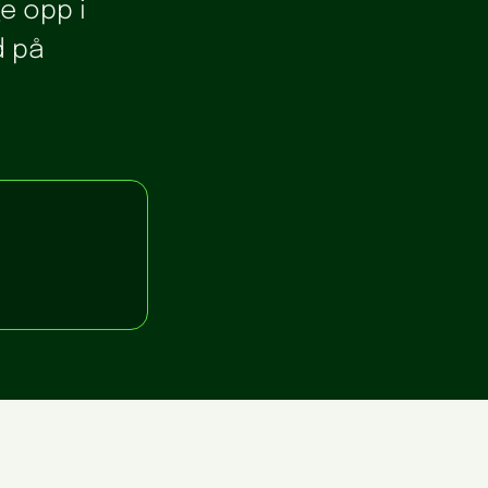
ge opp i
d på