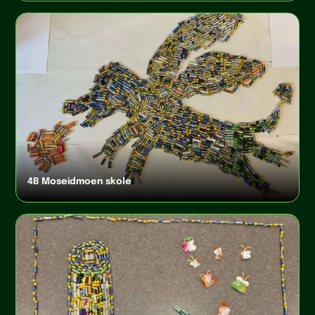
4B Moseidmoen skole