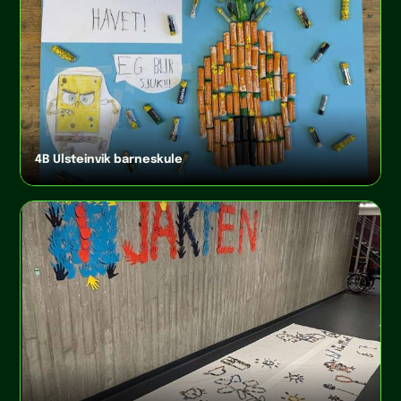
4B Ulsteinvik barneskule